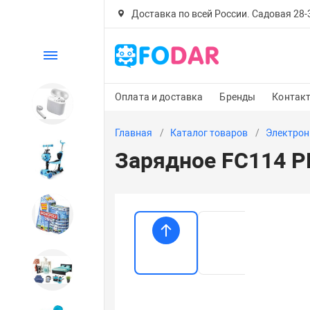
Доставка по всей России. Садовая 28-30
Каталог
Оплата и доставка
Бренды
Контак
Электроника
Главная
Каталог товаров
Электрон
Зарядное FC114 P
Детский транспорт
Настольные игры
Дом и сад