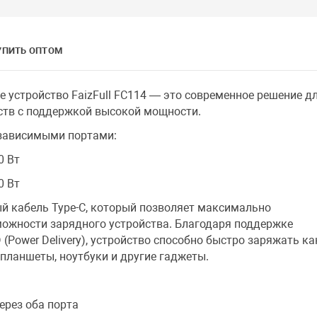
УПИТЬ ОПТОМ
е устройство FaizFull FC114 — это современное решение д
ств с поддержкой высокой мощности.
езависимыми портами:
0 Вт
0 Вт
й кабель Type-C, который позволяет максимально
ожности зарядного устройства. Благодаря поддержке
(Power Delivery), устройство способно быстро заряжать ка
планшеты, ноутбуки и другие гаджеты.
ерез оба порта