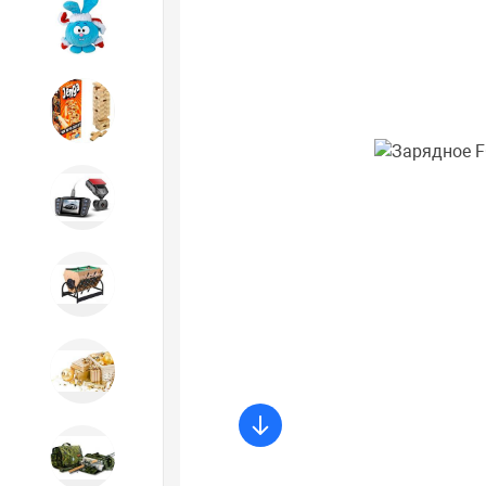
Игрушки
Игрушки
Автотовары
Бильярд, кикер, аэрохоккей со
склада СПб
Новогодний ассортимент
Охота, спорт, туризм