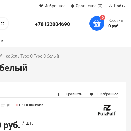
Избранное
Сравнение
(0)
Войти
0
Корзина
+78122004690
Поиск
0 руб.
ии
 + кабель Type-C Type-C белый
 белый
Сравнить
В избранное
Нет в наличии
(0)
 руб.
/ шт.