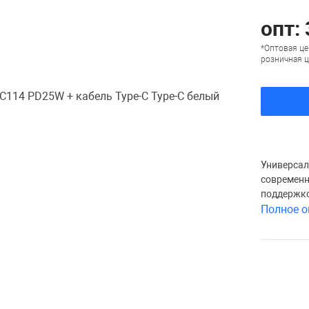
опт: 
*Оптовая це
розничная ц
Универсал
современн
поддержко
Полное о