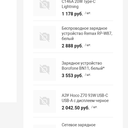
C146A 20W Type-C
Lightning
1 178 руб.
/ шт.
Беспроводное зарядное
устройство Remax RP-W87,
белый
2 888 руб.
/ шт.
Зарядное устройство
Borofone BN11, белый*
3 553 руб.
/ шт.
АЗУ Hoco Z70 93W USB-C
USB-A с дисплеем черное
2 042.50 руб.
/ шт.
Сетевое зарядное