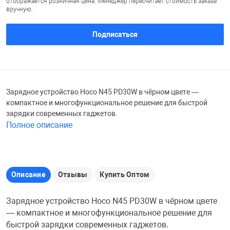
отображается розничная цена. Менеджер пересчитает стоимость заказа
вручную.
Железные доро
Зарядные устро
Настольный хо
Подписаться
Игровые палатк
Инструменты
игрушки и ком
Средства по ух
Компьютерные 
Интерактивные
Сукно
Зарядное устройство Hoco N45 PD30W в чёрном цвете —
компактное и многофункциональное решение для быстрой
зарядки современных гаджетов.
Лупы
Книги и литера
Теннисные сто
Полное описание
Микрофоны
Машины-катал
Трансформеры
Описание
Отзывы
Купить Оптом
Необычные га
Музыкальные 
Чехлы для киев
Зарядное устройство Hoco N45 PD30W в чёрном цвете
— компактное и многофункциональное решение для
Осветительное
Мягкие игрушк
Шары
быстрой зарядки современных гаджетов.