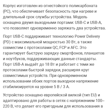
Корпус изготовлен из огнестойкого поликарбоната
Переходники и 
Товары для лет
(PC), что обеспечивает безопасность при нагреве и
длительный срок службы устройства. Модель
оснащена двумя выходными портами: USB‑C и USB‑A,
Проекторы
Товары для пра
что позволяет одновременно заряжать два устройства.
Порт USB‑C поддерживает технологию Power Delivery
Пылесосы
Резиночки для 
(PD) с максимальной мощностью 30 Вт, а также
совместим с протоколами QC, FCP и AFC. Это
гарантирует быструю зарядку смартфонов, планшетов
Сетевые фильт
Игровые набор
и ноутбуков, поддерживающих данные стандарты.
Порт USB‑A выдаёт до 18 Вт и работает с теми же
Смартфоны и г
Игровые, разв
протоколами быстрой зарядки, расширяя круг
совместимых устройств. При одновременном
использовании обоих портов выходное напряжение
Сумки, рюкзаки
Коляски и мебе
стабилизируется на уровне 5 В / 3 А.
Устройство оснащено европейской вилкой (тип EU) и
Фитнес-браслет
Мячи и прыгун
адаптировано для работы в сетях с напряжением 100–
220 В, что делает его пригодным для использования в