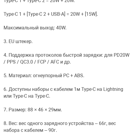
Type-C 1 + Type-C 2 = 20W + 20W.
Фотоаппараты,
Развивающие и
Type-C 1 + [Type-C 2 + USB-A] = 20W + [15W].
Чехлы для тел
Максимальный выход: 40W.
3. EU штекер.
4. Поддержка протоколов быстрой зарядки: для PD20W
/ PPS / QC3.0 / FCP / AFC и др.
5. Материал: огнеупорный PC + ABS.
6. Доступны наборы с кабелем 1м Type-C на Lightning
или Type-C на Type-C.
7. Размер: 88 × 46 × 29мм.
8. Вес: вес одного зарядного устройства – 66г, вес
набора с кабелем – 90г.