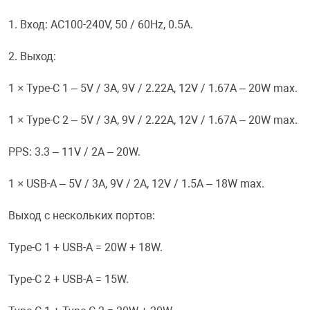
1. Вход: AC100-240V, 50 / 60Hz, 0.5A.
Переходники и 
Товары для лет
2. Выход:
Проекторы
Товары для пра
1 × Type-C 1 – 5V / 3A, 9V / 2.22A, 12V / 1.67A – 20W max.
Пылесосы
Резиночки для 
1 × Type-C 2 – 5V / 3A, 9V / 2.22A, 12V / 1.67A – 20W max.
PPS: 3.3 – 11V / 2A – 20W.
Сетевые фильт
Игровые набор
1 × USB-A – 5V / 3A, 9V / 2A, 12V / 1.5A – 18W max.
Смартфоны и г
Игровые, разв
Выход с нескольких портов:
Сумки, рюкзаки
Коляски и мебе
Type-C 1 + USB-A = 20W + 18W.
Type-C 2 + USB-A = 15W.
Фитнес-браслет
Мячи и прыгун