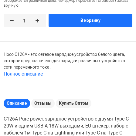
отображается розничная цена. Менеджер пересчитает стоимость заказа
вручную.
Железные доро
Зарядные устро
Настольный хо
В корзину
Игровые палатк
Инструменты
игрушки и ком
Средства по ух
Компьютерные 
Интерактивные
Сукно
Hoco C126A - это сетевое зарядное устройство белого цвета,
которое предназначено для зарядки различных устройств от
сети переменного тока.
Лупы
Книги и литера
Теннисные сто
Полное описание
Микрофоны
Машины-катал
Трансформеры
Описание
Отзывы
Купить Оптом
Необычные га
Музыкальные 
Чехлы для киев
C126A Pure power, зарядное устройство с двумя Type-C
20W и одним USB-A 18W выходами, EU штекер, набор с
Осветительное
Мягкие игрушк
Шары
кабелем 1м Type-C на Lightning или Type-C на Type-C