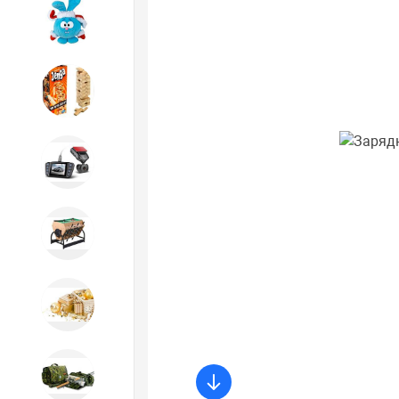
Игрушки
Игрушки
Автотовары
Бильярд, кикер, аэрохоккей со
склада СПб
Новогодний ассортимент
Охота, спорт, туризм