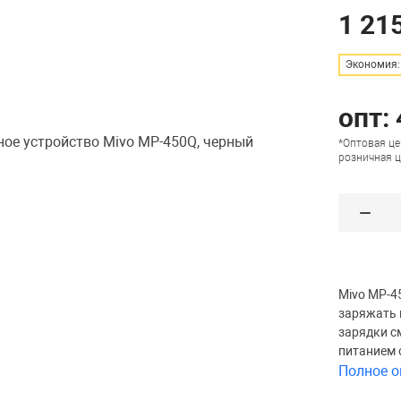
1 215
Экономия: 
опт: 
*Оптовая це
розничная ц
Mivo MP-4
заряжать 
зарядки с
питанием 
Полное о