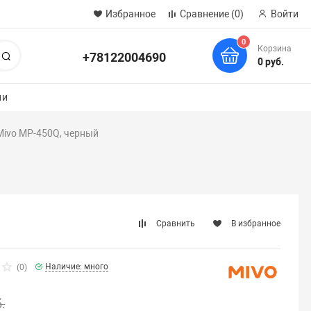
Избранное
Сравнение
(0)
Войти
0
Корзина
+78122004690
Поиск
0 руб.
ии
Mivo MP-450Q, черный
Сравнить
В избранное
Наличие: много
(0)
.