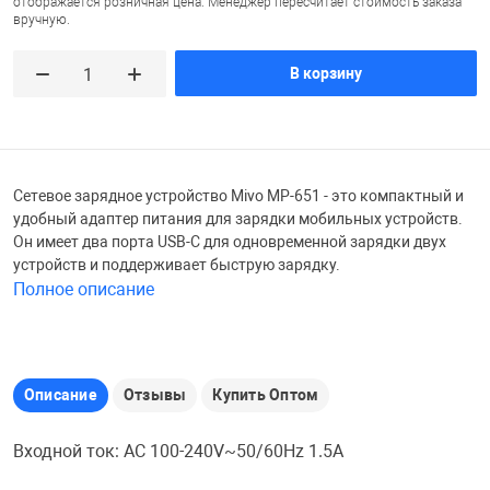
отображается розничная цена. Менеджер пересчитает стоимость заказа
вручную.
Железные доро
Зарядные устро
Настольный хо
В корзину
Игровые палатк
Инструменты
игрушки и ком
Средства по ух
Компьютерные 
Интерактивные
Сукно
Сетевое зарядное устройство Mivo MP-651 - это компактный и
удобный адаптер питания для зарядки мобильных устройств.
Он имеет два порта USB-C для одновременной зарядки двух
Лупы
Книги и литера
Теннисные сто
устройств и поддерживает быструю зарядку.
Полное описание
Микрофоны
Машины-катал
Трансформеры
Описание
Отзывы
Купить Оптом
Необычные га
Музыкальные 
Чехлы для киев
Входной ток: AC 100-240V~50/60Hz 1.5A
Осветительное
Мягкие игрушк
Шары