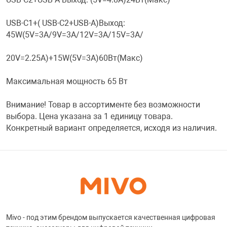
Фотоаппараты,
Развивающие и
USB-C1+( USB-C2+USB-A)Выход:
45W(5V=3А/9V=3А/12V=3A/15V=3A/
Чехлы для тел
20V=2.25A)+15W(5V=3A)60Вт(Макс)
Максимальная мощность 65 Вт
Внимание! Товар в ассортименте без возможности
выбора. Цена указана за 1 единицу товара.
Конкретный вариант определяется, исходя из наличия.
Mivo - под этим брендом выпускается качественная цифровая