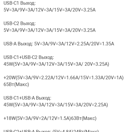
USB-C1 Выход:
5V=3А/9V=3А/12V=3A/15V=3A/20V=3.25A
Переходники и 
Товары для лет
USB-C2 Выход:
Проекторы
Товары для пра
5V=3А/9V=3А/12V=3A/15V=3A/20V=3.25A
USB-A Выход: 5V=3А/9V=3А/12V=2.25A/20V=1.35A
Пылесосы
Резиночки для 
USB-C1+USB-C2 Выход:
45W(5V=3А/9V=3А/12V=3A/15V=3A/ 20V=3.25A)
Сетевые фильт
Игровые набор
+20W(5V=3А/9V=2.22А/12V=1.66A/15V=1.33A/20V=1A)
65Вт(Макс)
Смартфоны и г
Игровые, разв
USB-C1+USB-A Выход:
Сумки, рюкзаки
Коляски и мебе
45W(5V=3А/9V=3А/12V=3A/15V=3A/20V=2.25A)
+18W(5V=3А/9V=2А/12V=1.5A)63Вт(Макс)
Фитнес-браслет
Мячи и прыгун
USB-C2+USB-A Выход: (5V=4.8A)24Вт(Макс)