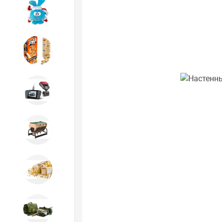
Игрушки
Игрушки
Автотовары
Бильярд, кикер, аэрохоккей со
склада СПб
Новогодний ассортимент
Охота, спорт, туризм