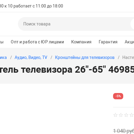
 к 10 работает с 11:00 до 18:00
ты
Опт и работа с ЮР лицами
Компания
Гарантия
Акц
ика
Аудио, Видео, TV
Кронштейны для телевизоров
Насте
ель телевизора 26"-65" 4698
-5%
1 040 руб