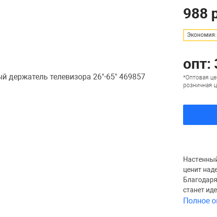
988 
Экономия: 
опт: 
*Оптовая це
розничная ц
Настенный
ценит над
Благодаря
станет ид
Полное о