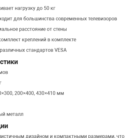
вает нагрузку до 50 кг
ходит для большинства современных телевизоров
альное расстояние от стены
комплект креплений в комплекте
 различных стандартов VESA
истики
ймов
г
0×300, 200×400, 430×410 мм
ый металл
ции
листичным дизайном и компактными размерами, что