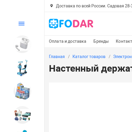
Доставка по всей России. Садовая 28-30
Каталог
Оплата и доставка
Бренды
Контак
Электроника
Главная
Каталог товаров
Электрон
Настенный держат
Детский транспорт
Настольные игры
Дом и сад