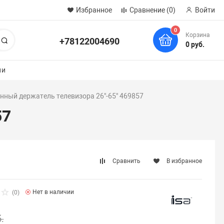
Избранное
Сравнение
(0)
Войти
0
Корзина
+78122004690
Поиск
0 руб.
ии
нный держатель телевизора 26"-65" 469857
57
Сравнить
В избранное
Нет в наличии
(0)
.