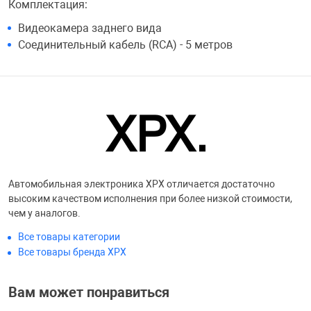
Комплектация:
Фотоаппараты,
Развивающие и
Видеокамера заднего вида
Соединительный кабель (RCA) - 5 метров
Чехлы для тел
Автомобильная электроника XPX отличается достаточно
высоким качеством исполнения при более низкой стоимости,
чем у аналогов.
Все товары категории
Все товары бренда XPX
Вам может понравиться