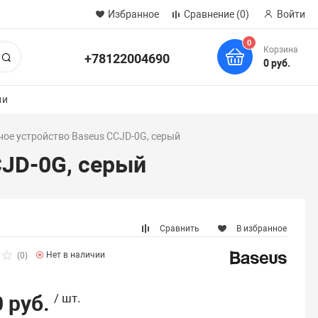
Избранное
Сравнение
(0)
Войти
0
Корзина
+78122004690
Поиск
0 руб.
ии
ое устройство Baseus CCJD-0G, серый
CJD-0G, серый
Сравнить
В избранное
Нет в наличии
(0)
 руб.
/ шт.