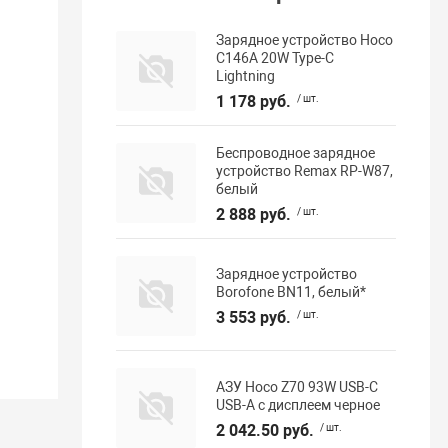
Зарядное устройство Hoco
C146A 20W Type-C
Lightning
1 178 руб.
/ шт.
Беспроводное зарядное
устройство Remax RP-W87,
белый
2 888 руб.
/ шт.
Зарядное устройство
Borofone BN11, белый*
3 553 руб.
/ шт.
АЗУ Hoco Z70 93W USB-C
USB-A с дисплеем черное
2 042.50 руб.
/ шт.