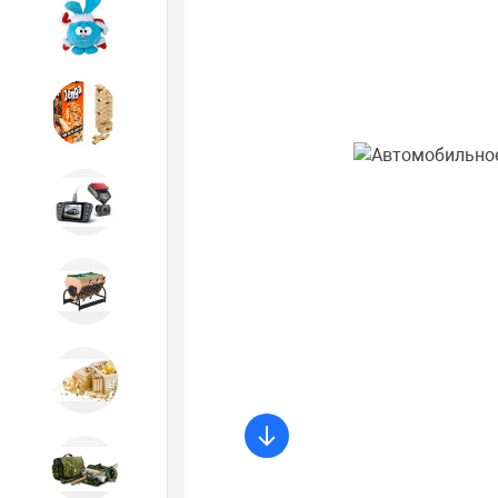
Игрушки
Игрушки
Автотовары
Бильярд, кикер, аэрохоккей со
склада СПб
Новогодний ассортимент
Охота, спорт, туризм