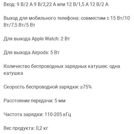
Вход: 9 В/2 А 9 В/2,22 А или 12 В/1,5 А 12 В/2 А
Переходники и 
Товары для лет
Выход для мобильного телефона: совместим с 15 Вт/10
Вт/7,5 Вт/5 Вт
Проекторы
Товары для пра
Для выхода Apple Watch: 2 Вт
Пылесосы
Резиночки для 
Для выхода Airpods: 5 Вт
Количество беспроводных зарядных катушек: одна
Сетевые фильт
Игровые набор
катушка
Смартфоны и г
Игровые, разв
Скорость беспроводной зарядки: ≥75%
Расстояние передачи: 5 мм
Сумки, рюкзаки
Коляски и мебе
Частота зарядки: 110-205 кГц
Фитнес-браслет
Мячи и прыгун
Вес продукта: 0,2 кг